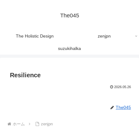
The045
The Holistic Design
zenjpn
suzukihalka
Resilience
2026.05.26
The045
ホーム
zenjpn